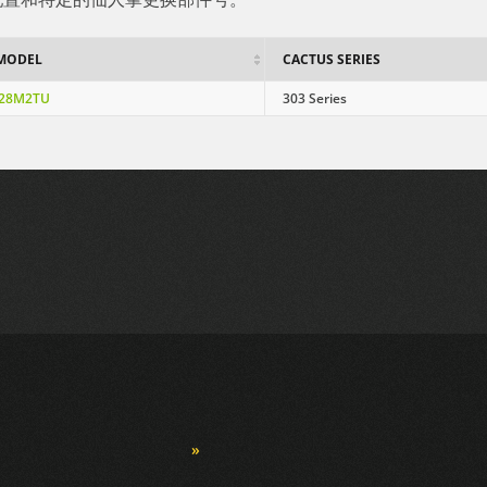
 MODEL
CACTUS SERIES
128M2TU
303 Series